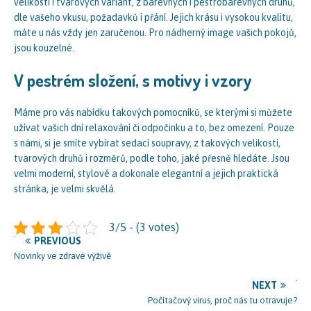
velikostí i tvarových variant, z barevných i pestrobarevných druhů,
dle vašeho vkusu, požadavků i přání. Jejich krásu i vysokou kvalitu,
máte u nás vždy jen zaručenou. Pro nádherný image vašich pokojů,
jsou kouzelné.
V pestrém složení, s motivy i vzory
Máme pro vás nabídku takových pomocníků, se kterými si můžete
užívat vašich dní relaxování či odpočinku a to, bez omezení. Pouze
s námi, si je smíte vybírat sedací soupravy, z takových velikostí,
tvarových druhů i rozměrů, podle toho, jaké přesně hledáte. Jsou
velmi moderní, stylové a dokonale elegantní a jejich praktická
stránka, je velmi skvělá.
3/5 - (3 votes)
PREVIOUS
Novinky ve zdravé výživě
NEXT
Počítačový virus, proč nás tu otravuje?