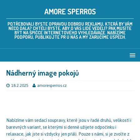
AMORE SPERROS
POTŘEBOVALI BYSTE OPRAVDU DOBROU REKLAMU, KTERÁ BY VÁM
NĚCO DALA? CHTĚLI BYSTE, ABY O VÁS LIDÉ VĚDĚLI? PAK MUSÍTE
BÝT NA ŠPIČCE INTERNETOVÉHO VYHLEDÁVAČE. NABÍZÍME
PODPORU, PUBLIKUJTE PR U NÁS A MY ZARUČÍME ÚSPĚCH.
Nádherný image pokojů
18.2.2025
amoresperros.cz
Nabízíme vám
sedací soupravy
, které jsou v řadě druhů, velikostí i
barevných variant, se kterými si denně užijete odpočinku i
relaxace, jak jste si vždycky jen přáli. Pouze s námi, si je zvolte z