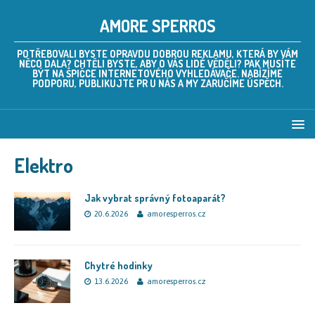
AMORE SPERROS
POTŘEBOVALI BYSTE OPRAVDU DOBROU REKLAMU, KTERÁ BY VÁM
NĚCO DALA? CHTĚLI BYSTE, ABY O VÁS LIDÉ VĚDĚLI? PAK MUSÍTE
BÝT NA ŠPIČCE INTERNETOVÉHO VYHLEDÁVAČE. NABÍZÍME
PODPORU, PUBLIKUJTE PR U NÁS A MY ZARUČÍME ÚSPĚCH.
Elektro
Jak vybrat správný fotoaparát?
20.6.2026
amoresperros.cz
Chytré hodinky
13.6.2026
amoresperros.cz