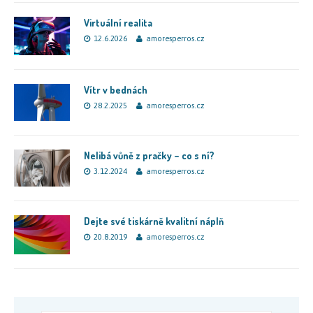
Virtuální realita
12.6.2026
amoresperros.cz
Vítr v bednách
28.2.2025
amoresperros.cz
Nelibá vůně z pračky – co s ní?
3.12.2024
amoresperros.cz
Dejte své tiskárně kvalitní náplň
20.8.2019
amoresperros.cz