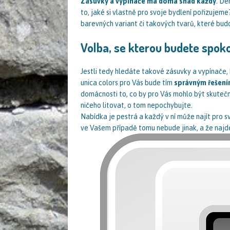
Zásuvky a vypínače má doma snad každý
. De
to, jaké si vlastně pro svoje bydlení pořizujem
barevných variant či takových tvarů, které budo
Volba, se kterou budete spoko
Jestli tedy hledáte takové zásuvky a vypínače, k
unica colors
pro Vás bude tím
správným řešen
domácnosti to, co by pro Vás mohlo být skutečn
ničeho litovat, o tom nepochybujte.
Nabídka je pestrá a každý v ní může najít pro s
ve Vašem případě tomu nebude jinak, a že najde