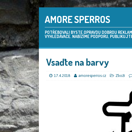
AMORE SPERROS
POTŘEBOVALI BYSTE OPRAVDU DOBROU REKLAMU,
VYHLEDÁVAČE. NABÍZÍME PODPORU, PUBLIKUJTE
Vsaďte na barvy
17.4.2018
amoresperros.cz
Zboží