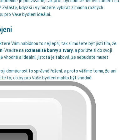
nnodenně je používáme, tak proč bychom se neměli zaměřit na
e? Zvláště, když si i Vy můžete vybírat z mnoha různých
u pro Vaše bydlení ideální.
jeni
teré Vám nabídnou to nejlepší, tak si můžete být jistí tím, že
ím
. Vsaďte na
rozmanité barvy a tvary
, a pořiďte si do svojí
ě vhodné a ideální, jistota je taková, že nebudete muset
voji domácnost to správné řešení, a proto věříme tomu, že ani
te to, co by pro Vaše bydlení mohlo být vhodné.