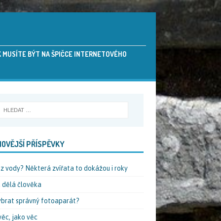
AK MUSÍTE BÝT NA ŠPIČCE INTERNETOVÉHO
OVĚJŠÍ PŘÍSPĚVKY
ez vody? Některá zvířata to dokážou i roky
 dělá člověka
ybrat správný fotoaparát?
věc, jako věc