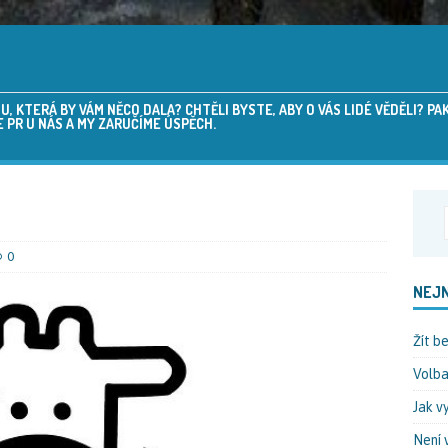
 KTERÁ BY VÁM NĚCO DALA? CHTĚLI BYSTE, ABY O VÁS LIDÉ VĚDĚLI? P
 PR U NÁS A MY ZARUČÍME ÚSPĚCH.
0
NEJN
Žít b
Volba
Jak v
Není 