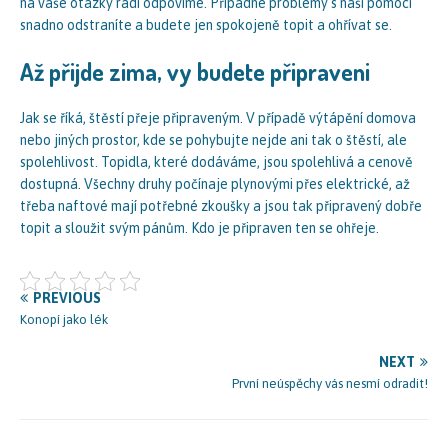
na vaše otázky rádi odpovíme. Případné problémy s naší pomocí
snadno odstraníte a budete jen spokojeně topit a ohřívat se.
Až přijde zima, vy budete připraveni
Jak se říká, štěstí přeje připraveným. V případě výtápění domova
nebo jiných prostor, kde se pohybujte nejde ani tak o štěstí, ale
spolehlivost. Topidla, které dodáváme, jsou spolehlivá a cenově
dostupná. Všechny druhy počínaje plynovými přes elektrické, až
třeba naftové mají potřebné zkoušky a jsou tak připravený dobře
topit a sloužit svým pánům. Kdo je připraven ten se ohřeje.
PREVIOUS
Konopí jako lék
NEXT
První neúspěchy vás nesmí odradit!