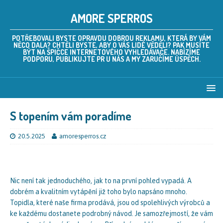
AMORE SPERROS
POTŘEBOVALI BYSTE OPRAVDU DOBROU REKLAMU, KTERÁ BY VÁM
NĚCO DALA? CHTĚLI BYSTE, ABY O VÁS LIDÉ VĚDĚLI? PAK MUSÍTE
BÝT NA ŠPIČCE INTERNETOVÉHO VYHLEDÁVAČE. NABÍZÍME
PODPORU, PUBLIKUJTE PR U NÁS A MY ZARUČÍME ÚSPĚCH.
S topením vám poradíme
20.5.2025
amoresperros.cz
Nic není tak jednoduchého, jak to na první pohled vypadá. A
dobrém a kvalitním vytápění již toho bylo napsáno mnoho.
Topidla
, které naše firma prodává, jsou od spolehlivých výrobců a
ke každému dostanete podrobný návod. Je samozřejmostí, že vám