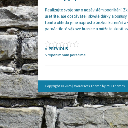
Realizujte svoje sny o nezávislém podnikání. Zk
ušetříte, ale dostáváte i skvělé dárky a bonusy,
tomto ohledu jsme naprosto bezkonkurenční a vím
patnáctileté věkové hranice a můžete zkusit svo
PREVIOUS
S topením vám poradíme
Copyright © 2026 | WordPress Theme by
MH Themes