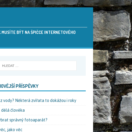
AK MUSÍTE BÝT NA ŠPIČCE INTERNETOVÉHO
OVĚJŠÍ PŘÍSPĚVKY
ez vody? Některá zvířata to dokážou i roky
 dělá člověka
ybrat správný fotoaparát?
věc, jako věc