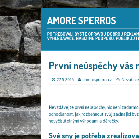
AMORE SPERROS
POTŘEBOVALI BYSTE OPRAVDU DOBROU REKLAMU,
VYHLEDÁVAČE. NABÍZÍME PODPORU, PUBLIKUJTE
První neúspěchy vás n
27.5.2025
amoresperros.cz
Nezařaz
Nevzdávejte první neúspěchy, nic není zadarmo a
odhodlanost, jak rozběhnout svůj začínající by
nevyčíslitelnými výhodami a dárečky.
Své sny je potřeba zrealizova