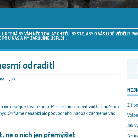
 KTERÁ BY VÁM NĚCO DALA? CHTĚLI BYSTE, ABY O VÁS LIDÉ VĚDĚLI? P
 PR U NÁS A MY ZARUČÍME ÚSPĚCH.
esmí odradit!
ené
0
NEJN
Žít b
 nic nepřijde k vám samo. Musíte sami objevit vnitřní nadšení a
znys. Oriflame nenabízí nic podvodného, naopak zahrneme vás
Volba
Jak v
t, ne o nich jen přemýšlet
Není 