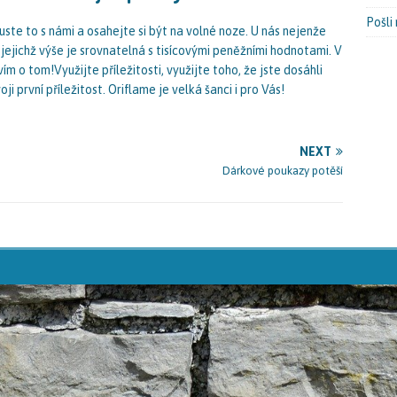
Pošli
uste to s námi a osahejte si být na volné noze. U nás nejenže
 jejichž výše je srovnatelná s tisícovými peněžními hodnotami. V
 o tom!Využijte příležitosti, využijte toho, že jste dosáhli
ji první příležitost.
Oriflame
je velká šanci i pro Vás!
NEXT
Dárkové poukazy potěší