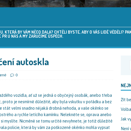
 KTERÁ BY VÁM NĚCO DALA? CHTĚLI BYSTE, ABY O VÁS LIDÉ VĚDĚLI? P
 PR U NÁS A MY ZARUČÍME ÚSPĚCH.
čení autoskla
zené
0
NEJN
aždého vozidla, ať už se jedná o obyčejný osobák, anebo třeba
Žít b
t, proto je nesmírně důležité, aby byla vskutku v pořádku a bez
ůže stát velmi snadno nějaká drobná nehoda, a vaše okénko se
Volba
strého a rychle letícího kamínku. Nelekněte se, oprava anebo
Jak v
si myslíte. Nicméně se tomu určitě nevyhnete, je totiž důležité
ovala policie, která by vám za poškozené okénko mohla vypsat
Není 