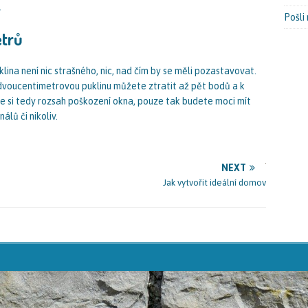
.
Pošli
etrů
lina není nic strašného, nic, nad čím by se měli pozastavovat.
 dvoucentimetrovou puklinu můžete ztratit až pět bodů a k
te si tedy rozsah poškození okna, pouze tak budete moci mít
álů či nikoliv.
NEXT
Jak vytvořit ideální domov