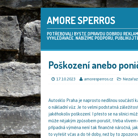
AMORE SPERROS
POTŘEBOVALI BYSTE OPRAVDU DOBROU REKLAMU,
VYHLEDÁVAČE. NABÍZÍME PODPORU, PUBLIKUJTE
Poškození anebo poni
17.10.2023
amoresperros.cz
Nezařa
Autosklo Praha
je naprosto nedílnou součástí k
o nákladní vůz. Je to velmi podstatná záležitos
jakéhokoliv poškození. I přesto se na silnici m
může nějakým způsobem porušit, třeba vlivem o
případná výměna není tak finančně náročná, jak 
to vyřešit včas a do té doby, než by to zpozor