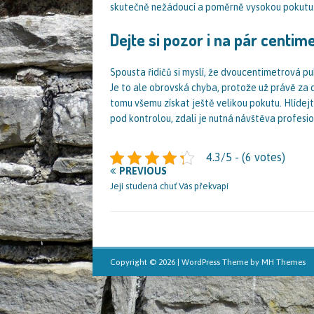
skutečně nežádoucí a poměrně vysokou pokutu
Dejte si pozor i na pár centim
Spousta řidičů si myslí, že dvoucentimetrová puk
Je to ale obrovská chyba, protože už právě za
tomu všemu získat ještě velikou pokutu. Hlídej
pod kontrolou, zdali je nutná návštěva profesion
4.3/5 - (6 votes)
PREVIOUS
Její studená chuť Vás překvapí
Copyright © 2026 | WordPress Theme by
MH Themes