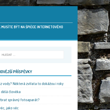
AK MUSÍTE BÝT NA ŠPIČCE INTERNETOVÉHO
OVĚJŠÍ PŘÍSPĚVKY
ez vody? Některá zvířata to dokážou i roky
 dělá člověka
ybrat správný fotoaparát?
věc, jako věc