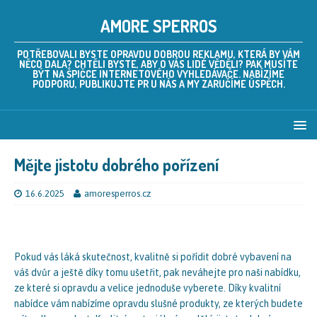
AMORE SPERROS
POTŘEBOVALI BYSTE OPRAVDU DOBROU REKLAMU, KTERÁ BY VÁM
NĚCO DALA? CHTĚLI BYSTE, ABY O VÁS LIDÉ VĚDĚLI? PAK MUSÍTE
BÝT NA ŠPIČCE INTERNETOVÉHO VYHLEDÁVAČE. NABÍZÍME
PODPORU, PUBLIKUJTE PR U NÁS A MY ZARUČÍME ÚSPĚCH.
Mějte jistotu dobrého pořízení
16.6.2025
amoresperros.cz
Pokud vás láká skutečnost, kvalitně si pořídit dobré vybavení na
váš dvůr a ještě díky tomu ušetřit, pak neváhejte pro naši nabídku,
ze které si opravdu a velice jednoduše vyberete. Díky kvalitní
nabídce vám nabízíme opravdu slušné produkty, ze kterých budete