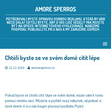
AMORE SPERROS
POTŘEBOVALI BYSTE OPRAVDU DOBROU REKLAMU, KTERÁ BY VÁM
NĚCO DALA? CHTĚLI BYSTE, ABY O VÁS LIDÉ VĚDĚLI? PAK MUSÍTE
BÝT NA ŠPIČCE INTERNETOVÉHO VYHLEDÁVAČE. NABÍZÍME
PODPORU, PUBLIKUJTE PR U NÁS A MY ZARUČÍME ÚSPĚCH.
Chtěli byste se ve svém domě cítit lépe
21.12.2024
amoresperros.cz
Pokud byste se chtěli cítit lépe ve svém domě, může vám k tomu
pomoci mnoho věcí. Můžete si pořídit nový nábytek, objednat si
nové dveře či si u nás koupit
plovoucí podlahu Plzeň
.