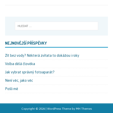
NEJNOVĚJŠÍ PŘÍSPĚVKY
Žít bez vody? Některá zvířata to dokážou i roky
Volba dělá člověka
Jak vybrat správný fotoaparát?
Není věc, jako věc
Pošli mě
Copyright © 2026 | WordPress Theme by
MH Themes